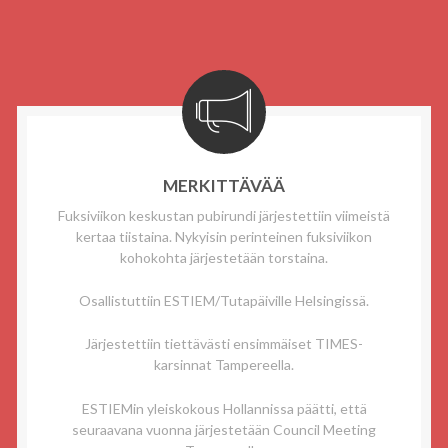
MERKITTÄVÄÄ
Fuksiviikon keskustan pubirundi järjestettiin viimeistä
kertaa tiistaina. Nykyisin perinteinen fuksiviikon
kohokohta järjestetään torstaina.
Osallistuttiin ESTIEM/Tutapäiville Helsingissä.
Järjestettiin tiettävästi ensimmäiset TIMES-
karsinnat Tampereella.
ESTIEMin yleiskokous Hollannissa päätti, että
seuraavana vuonna järjestetään Council Meeting