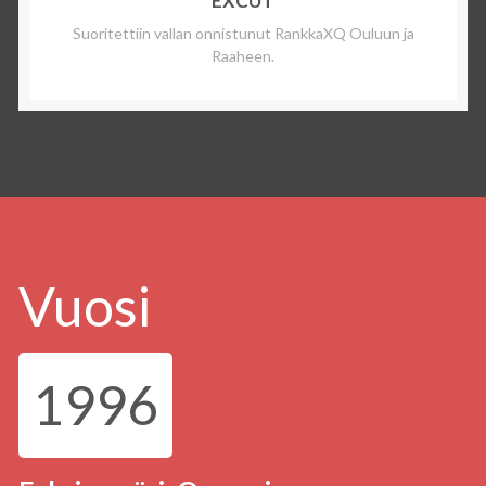
EXCUT
Suoritettiin vallan onnistunut RankkaXQ Ouluun ja
Raaheen.
Vuosi
1996