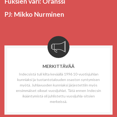
Fuksien väri: Oranssi
PJ: Mikko Nurminen
MERKITTÄVÄÄ
Indecsistä tuli kilta keväällä 1996 10-vuotisjuhlan
kunniaksi ja tuotantotalouden osaston syntymisen
myötä. Juhlavuoden kunniaksi järjestettiin myös
ensimmäiset oikeat vuosijuhlat. Tätä ennen Indecsin
ikääntymistä oli juhlistettu vuosijuhla-sitsien
merkeissä.