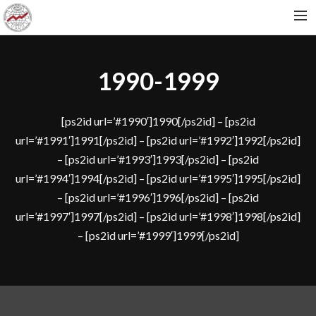
INDECS.FI
1990-1999
MATRIKKELI
[ps2id url=’#1990′]1990[/ps2id] – [ps2id
url=’#1991′]1991[/ps2id] – [ps2id url=’#1992′]1992[/ps2id]
– [ps2id url=’#1993′]1993[/ps2id] – [ps2id
url=’#1994′]1994[/ps2id] – [ps2id url=’#1995′]1995[/ps2id]
– [ps2id url=’#1996′]1996[/ps2id] – [ps2id
url=’#1997′]1997[/ps2id] – [ps2id url=’#1998′]1998[/ps2id]
– [ps2id url=’#1999′]1999[/ps2id]