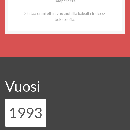
Tampereella.
Skiltaa onniteltiin vuosijuhlilla kaksilla Indecs-
boksereilla.
Vuosi
1993