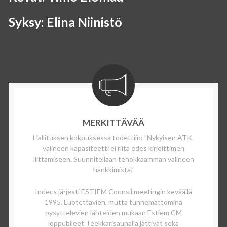
Syksy: Elina Niinistö
MERKITTÄVÄÄ
Hallituksen kokouksessa todettiin: ”Nykyisen ATK-
välineen kapasiteetti ei riitä edes kirjoittimen
liittämiseen. Suunnitellaan tehokkaamman välineen
hankkimista.”
Indecs järjesti ESTIEM Counsil meetingin keväällä
1995. Luotettavien, mutta tunnemattomina
pysyttelevien lähteiden mukaan Estiem CM
loppubileet Teekkarisaunalla jättivät sekä