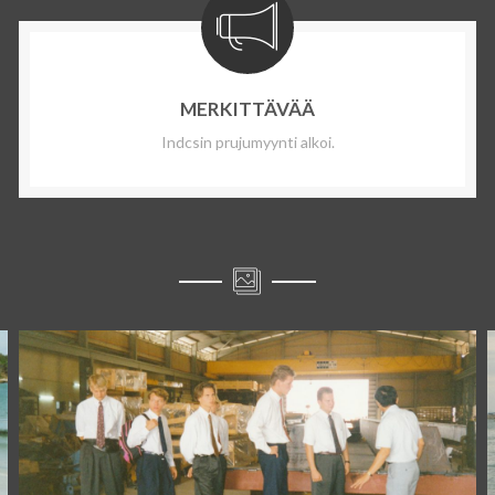
MERKITTÄVÄÄ
Indcsin prujumyynti alkoi.