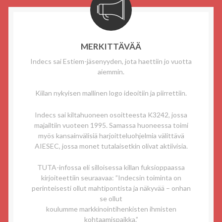
MERKITTÄVÄÄ
Indecs sai Estiem-jäsenyyden, jota haettiin jo vuotta
aiemmin.
Kiilan nykyisen mallinen logo ideoitiin ja piirrettiin.
Indecs sai kiltahuoneen osoitteesta K3242, jossa
majailtiin vuoteen 1995. Samassa huoneessa toimi
myös kansainvälisiä harjoitteluohjelmia välittävä
AIESEC, jossa monet tutalaisetkin olivat aktiivisia.
TUTA-infossa eli silloisessa killan fuksioppaassa
kirjoiteettiin seuraavaa: ”Indecsin toiminta on
perinteisesti ollut mahtipontista ja näkyvää – onhan
se ollut
koulumme markkinointihenkisten ihmisten
kohtaamispaikka.”