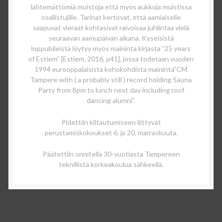
lähtemättömiä muistoja että myös aukkoja muistissa
osallistujille. Tarinat kertovat, että aamiaiselle
saapuvat vieraat kohtasivat raivoisaa juhlintaa vielä
seuraavan aamupäivän aikana. Kyseisistä
loppubileistä löytyy myös maininta kirjasta ”25 years
of Estiem” [Estiem, 2016, p41], jossa todetaan vuoden
1994 eurooppalaisista kohokohdista maininta”CM
Tampere with ( a probably still ) record holding Sauna
Party from 8pm to lunch next day including roof
dancing alumni”.
Pidettiin kiltautumiseen liittyvät
perustamiskokoukset 6. ja 20. marraskuuta.
Päätettiin onnitella 30-vuotiasta Tampereen
teknillistä korkeakoulua sähkeellä.