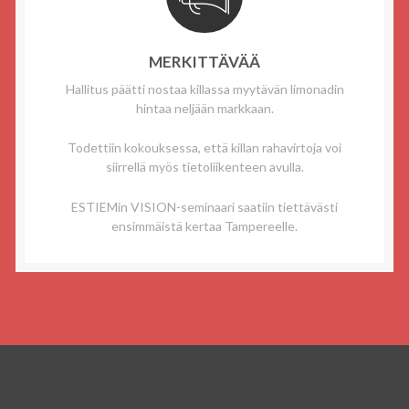
MERKITTÄVÄÄ
Hallitus päätti nostaa killassa myytävän limonadin
hintaa neljään markkaan.
Todettiin kokouksessa, että killan rahavirtoja voi
siirrellä myös tietoliikenteen avulla.
ESTIEMin VISION-seminaari saatiin tiettävästi
ensimmäistä kertaa Tampereelle.