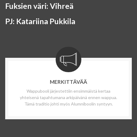
Fuksien väri: Vihreä
PJ: Katariina Pukkila
MERKITTÄVÄÄ
Wappubooli järjestettiin ensimmäistä kertaa
yhteisenä tapahtumana arkipäivänä ennen wappua.
Tämä traditio johti myös Alumniboolin syntyyn.