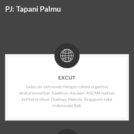
PJ: Tapani Palmu
EXCUT
Indecsin seitsemän hengen ryhmä organisoi
ekskursiomatkan Kaakkois-Aasiaan. ASEAN-matkan
kohteina olivat Thaimaa, Malesia, Singapore sekä
Indonesian Bali.