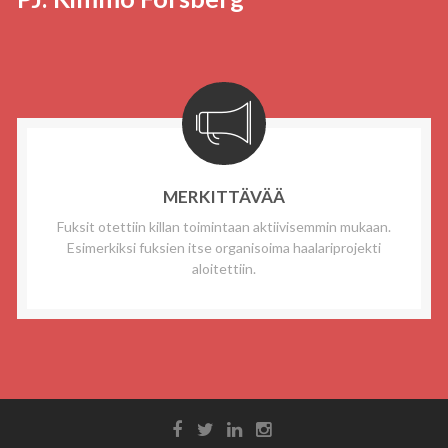
MERKITTÄVÄÄ
Fuksit otettiin killan toimintaan aktiivisemmin mukaan.
Esimerkiksi fuksien itse organisoima haalariprojekti
aloitettiin.