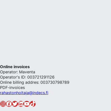
Online invoices
Operator: Maventa
Operator's ID: 003721291126
Online billing addres: 003730798789
PDF-invoices
rahastonhoitaja@indecs.fi
Instagram
Facebook
Twitter
LinkedIn
YouTube
TikTok