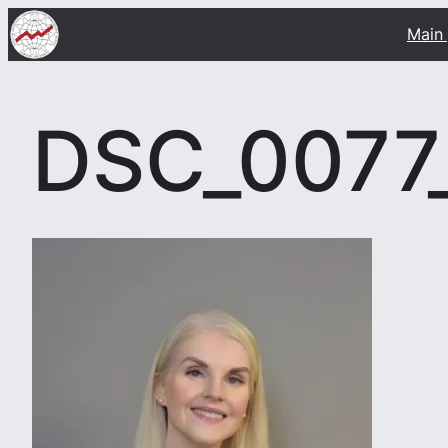
Skip
Main
to
content
DSC_0077_