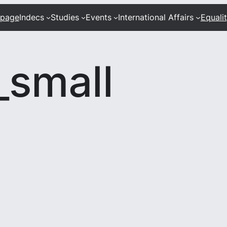
 page
Indecs
Studies
Events
International Affairs
Equali
small