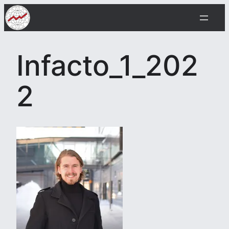
Skip
to
content
Infacto_1_202
2