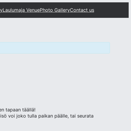
ty
Laulumaja Venue
Photo Gallery
Contact us
en tapaan täällä!
sö voi joko tulla paikan päälle, tai seurata