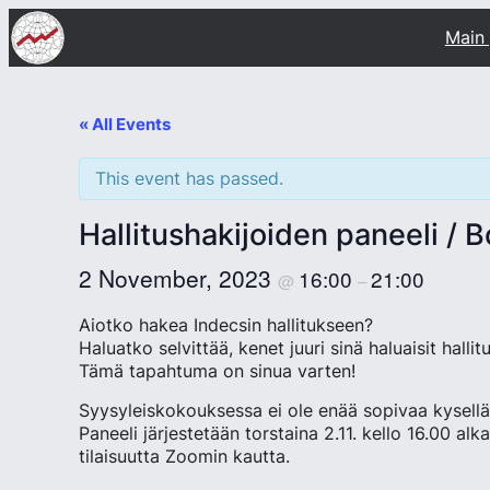
Main
« All Events
This event has passed.
Hallitushakijoiden paneeli / B
2 November, 2023
16:00
21:00
@
–
Aiotko hakea Indecsin hallitukseen?
Haluatko selvittää, kenet juuri sinä haluaisit hall
Tämä tapahtuma on sinua varten!
Syysyleiskokouksessa ei ole enää sopivaa kysellä 
Paneeli järjestetään torstaina 2.11. kello 16.00 al
tilaisuutta Zoomin kautta.