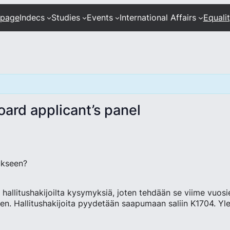
 page
Indecs
Studies
Events
International Affairs
Equali
oard applicant’s panel
itukseen?
hallitushakijoilta kysymyksiä, joten tehdään se viime vuosi
kaen. Hallitushakijoita pyydetään saapumaan saliin K1704. Ylei