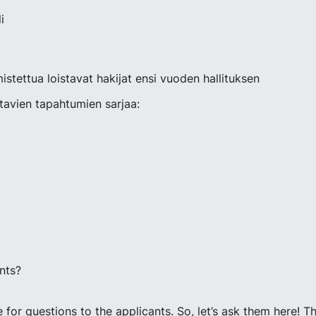
li
stettua loistavat hakijat ensi vuoden hallituksen
avien tapahtumien sarjaa:
ants?
 for questions to the applicants. So, let’s ask them here! 