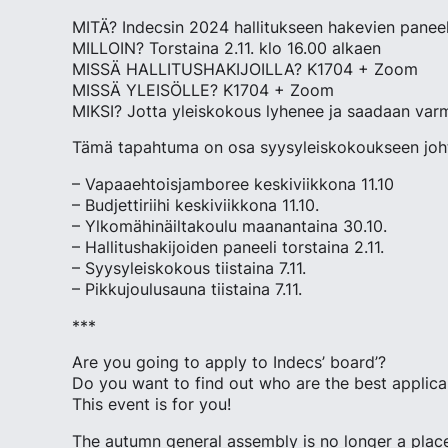
MITÄ? Indecsin 2024 hallitukseen hakevien panee
MILLOIN? Torstaina 2.11. klo 16.00 alkaen
MISSÄ HALLITUSHAKIJOILLA? K1704 + Zoom
MISSÄ YLEISÖLLE? K1704 + Zoom
MIKSI? Jotta yleiskokous lyhenee ja saadaan varmi
Tämä tapahtuma on osa syysyleiskokoukseen joht
– Vapaaehtoisjamboree keskiviikkona 11.10
– Budjettiriihi keskiviikkona 11.10.
– Ylkomähinäiltakoulu maanantaina 30.10.
– Hallitushakijoiden paneeli torstaina 2.11.
– Syysyleiskokous tiistaina 7.11.
– Pikkujoulusauna tiistaina 7.11.
***
Are you going to apply to Indecs’ board’?
Do you want to find out who are the best applic
This event is for you!
The autumn general assembly is no longer a place