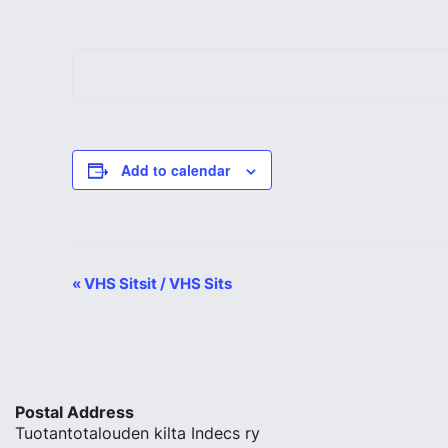
Add to calendar
«
VHS Sitsit / VHS Sits
Event
Navigation
Postal Address
Tuotantotalouden kilta Indecs ry