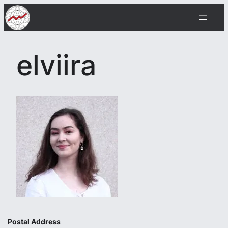
Skip
to
content
elviira
Postal Address