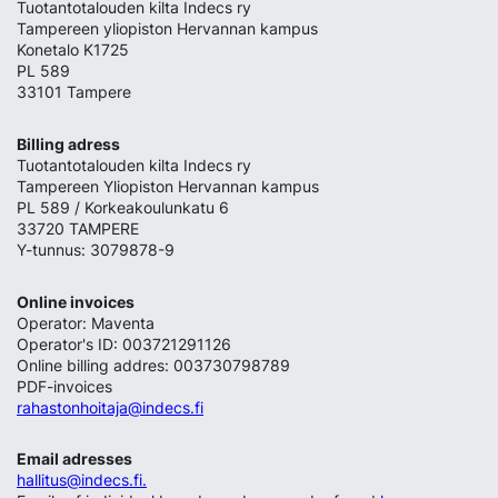
Tuotantotalouden kilta Indecs ry
Tampereen yliopiston Hervannan kampus
Konetalo K1725
PL 589
33101 Tampere
Billing adress
Tuotantotalouden kilta Indecs ry
Tampereen Yliopiston Hervannan kampus
PL 589 / Korkeakoulunkatu 6
33720 TAMPERE
Y-tunnus: 3079878-9
Online invoices
Operator: Maventa
Operator's ID: 003721291126
Online billing addres: 003730798789
PDF-invoices
rahastonhoitaja@indecs.fi
Email adresses
hallitus@indecs.fi.