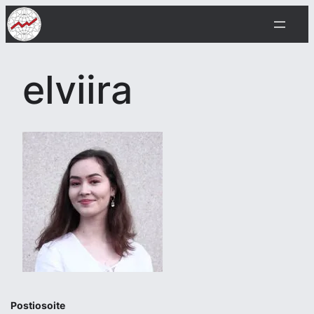
Siirry
sisältöön
elviira
Postiosoite