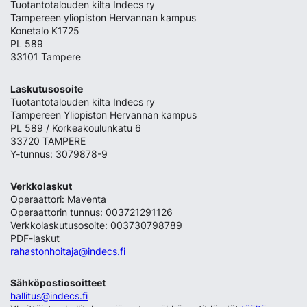
Tuotantotalouden kilta Indecs ry
Tampereen yliopiston Hervannan kampus
Konetalo K1725
PL 589
33101 Tampere
Laskutusosoite
Tuotantotalouden kilta Indecs ry
Tampereen Yliopiston Hervannan kampus
PL 589 / Korkeakoulunkatu 6
33720 TAMPERE
Y-tunnus: 3079878-9
Verkkolaskut
Operaattori: Maventa
Operaattorin tunnus: 003721291126
Verkkolaskutusosoite: 003730798789
PDF-laskut
rahastonhoitaja@indecs.fi
Sähköpostiosoitteet
hallitus@indecs.fi