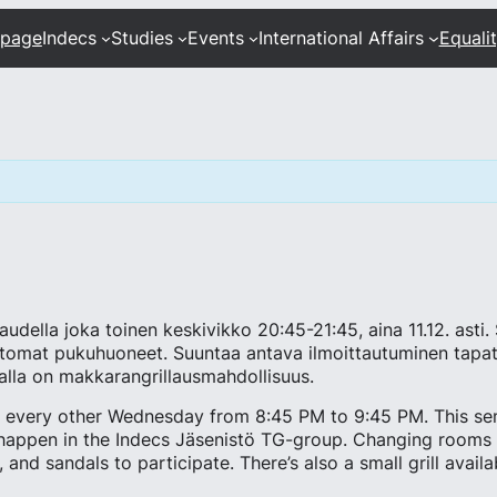
 page
Indecs
Studies
Events
International Affairs
Equali
della joka toinen keskivikko 20:45-21:45, aina 11.12. asti.
uttomat pukuhuoneet. Suuntaa antava ilmoittautuminen tap
alla on makkarangrillausmahdollisuus.
na every other Wednesday from 8:45 PM to 9:45 PM. This seme
happen in the Indecs Jäsenistö TG-group. Changing rooms a
and sandals to participate. There’s also a small grill availa