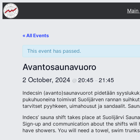
Main
« All Events
This event has passed.
Avantosaunavuoro
2 October, 2024
20:45
21:45
@
–
Indecsin (avanto)saunavuorot pidetään syyslukukau
pukuhuoneina toimivat Suolijärven rannan suihk
tarvitset pyyhkeen, uimahousut ja sandaalit. Saun
Indecs’ sauna shift takes place at Suolijärvi Sau
Sign-up and communication about the shifts will 
have showers. You will need a towel, swim trunks, 