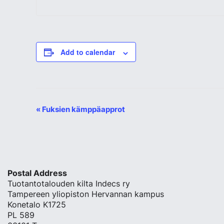
Add to calendar
«
Fuksien kämppäapprot
Event
Navigation
Postal Address
Tuotantotalouden kilta Indecs ry
Tampereen yliopiston Hervannan kampus
Konetalo K1725
PL 589