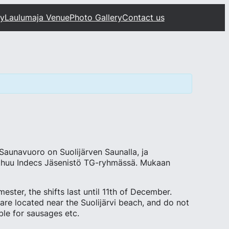
ty
Laulumaja Venue
Photo Gallery
Contact us
 Saunavuoro on Suolijärven Saunalla, ja
athuu Indecs Jäsenistö TG-ryhmässä. Mukaan
ster, the shifts last until 11th of December.
re located near the Suolijärvi beach, and do not
ble for sausages etc.