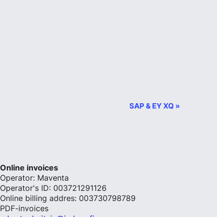
SAP & EY XQ
»
Online invoices
Operator: Maventa
Operator's ID: 003721291126
Online billing addres: 003730798789
PDF-invoices