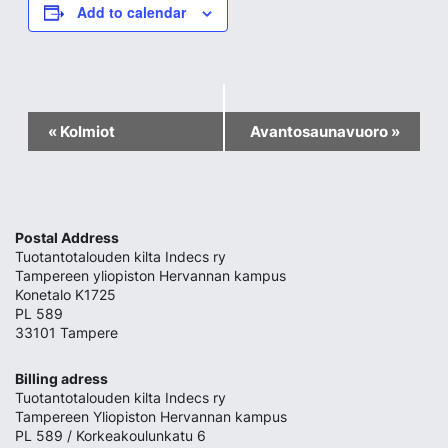
Add to calendar
Event
«
Kolmiot
Avantosaunavuoro
»
Navigation
Postal Address
Tuotantotalouden kilta Indecs ry
Tampereen yliopiston Hervannan kampus
Konetalo K1725
PL 589
33101 Tampere
Billing adress
Tuotantotalouden kilta Indecs ry
Tampereen Yliopiston Hervannan kampus
PL 589 / Korkeakoulunkatu 6