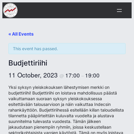
« All Events
This event has passed.
Budjettiriihi
11 October, 2023
17:00
19:00
@
–
Yksi syksyn yleiskokouksen lähestymisen merkki on
budjettiriihi! Budjettiriihi on loistava mahdollisuus päästä
vaikuttamaan suoraan syksyn yleiskokouksessa
esitettävään talousarvioon ja näin vaikuttaa Indecsin
rahankäyttöön. Budjettiriihessä esitellään killan taloudellista
tilannetta pääpiirteittäin kuluvalta vuodelta ja alustava
suunnitelma tulevasta vuodesta. Tämän jälkeen
jakaudutaan pienempiin ryhmiin, joissa keskustellaan
sektorikohtaisista varojen käytöstä. Tämä on myös loistava