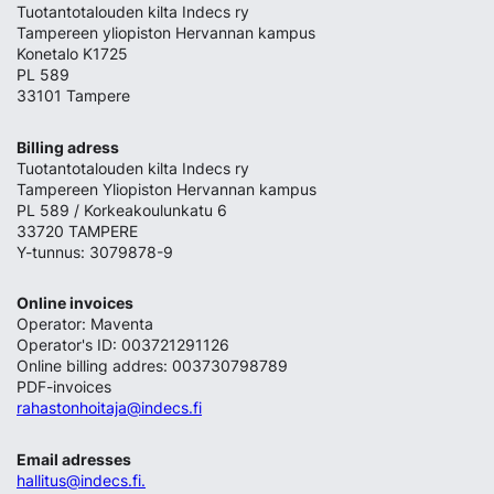
Tuotantotalouden kilta Indecs ry
Tampereen yliopiston Hervannan kampus
Konetalo K1725
PL 589
33101 Tampere
Billing adress
Tuotantotalouden kilta Indecs ry
Tampereen Yliopiston Hervannan kampus
PL 589 / Korkeakoulunkatu 6
33720 TAMPERE
Y-tunnus: 3079878-9
Online invoices
Operator: Maventa
Operator's ID: 003721291126
Online billing addres: 003730798789
PDF-invoices
rahastonhoitaja@indecs.fi
Email adresses
hallitus@indecs.fi.