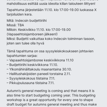
mahdollisuus esittää uusia ideoita killan talouteen liittyen!
Tapahtuma järjestetään 11.10. klo 17:00-19.00 luokassa X
tarjoiluiden kera.
Mitä: Indecsin budjettiriihi
Missä: TBA
Milloin: Keskiviikko 11.10. klo 17:00-19.00
(Vapaaehtoisjamboreen jälkeen!)
Miksi: Budjetti vaikuttaa koko Indecsin toiminnan tasoon,
joten sen tulee olla hyvä
Tämä tapahtuma on osa syysyleiskokoukseen johtavien
tapahtumien sarjaa:
– Vapaaehtoisjamboree keskiviikkona 11.10
– Budjettiriihi keskiviikkona 11.10.
– Ylkomähinäiltakoulu maanantaina 30.10.
– Hallitushakijoiden paneeli torstaina 2.11.
– Syysyleiskokous tiistaina 7.11.
– Pikkujoulusauna tiistaina 7.11.
Autumn’s general meeting is coming and that means it is
also time to start budgeting coming year. This budgeting
workshop is a great opportunity for every one to shape
draft budget for autumns general meeting and thus make