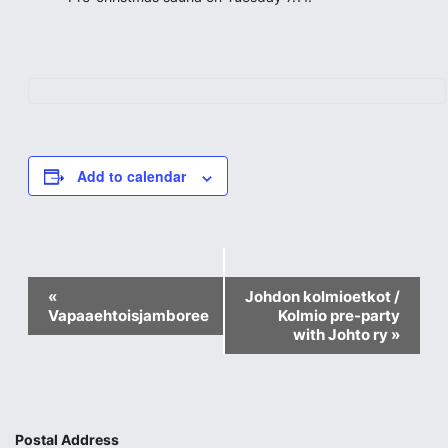
Add to calendar
Event
«
Johdon kolmioetkot /
Vapaaehtoisjamboree
Kolmio pre-party
Navigation
with Johto ry
»
Postal Address