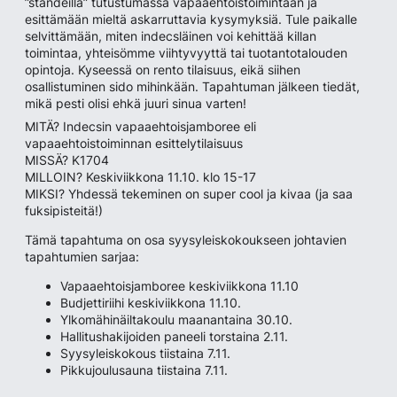
”ständeillä” tutustumassa vapaaehtoistoimintaan ja
esittämään mieltä askarruttavia kysymyksiä. Tule paikalle
selvittämään, miten indecsläinen voi kehittää killan
toimintaa, yhteisömme viihtyvyyttä tai tuotantotalouden
opintoja. Kyseessä on rento tilaisuus, eikä siihen
osallistuminen sido mihinkään. Tapahtuman jälkeen tiedät,
mikä pesti olisi ehkä juuri sinua varten!
MITÄ? Indecsin vapaaehtoisjamboree eli
vapaaehtoistoiminnan esittelytilaisuus
MISSÄ? K1704
MILLOIN? Keskiviikkona 11.10. klo 15-17
MIKSI? Yhdessä tekeminen on super cool ja kivaa (ja saa
fuksipisteitä!)
Tämä tapahtuma on osa syysyleiskokoukseen johtavien
tapahtumien sarjaa:
Vapaaehtoisjamboree keskiviikkona 11.10
Budjettiriihi keskiviikkona 11.10.
Ylkomähinäiltakoulu maanantaina 30.10.
Hallitushakijoiden paneeli torstaina 2.11.
Syysyleiskokous tiistaina 7.11.
Pikkujoulusauna tiistaina 7.11.