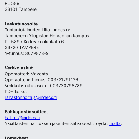
PL 589
33101 Tampere
Laskutusosoite
Tuotantotalouden kilta Indecs ry
Tampereen Yliopiston Hervannan kampus
PL 589 / Korkeakoulunkatu 6
33720 TAMPERE
Y-tunnus: 3079878-9
Verkkolaskut
Operaattori: Maventa
Operaattorin tunnus: 003721291126
Verkkolaskutusosoite: 003730798789
PDF-laskut
rahastonhoitaja@indecs.fi
Sähköpostiosoitteet
hallitus@indecs.fi
Yksittäisten hallituksen jäsenten sähköpostit löydät
täältä
.
Lomakkeet