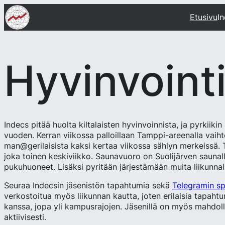
Siirry
Etusivu
I
sisältöön
Hyvinvoint
Indecs pitää huolta kiltalaisten hyvinvoinnista, ja pyrkiikin
vuoden. Kerran viikossa palloillaan Tamppi-areenalla vaih
man@gerilaisista kaksi kertaa viikossa sählyn merkeissä.
joka toinen keskiviikko. Saunavuoro on Suolijärven saunal
pukuhuoneet. Lisäksi pyritään järjestämään muita liikunnalli
Seuraa Indecsin jäsenistön tapahtumia sekä
Telegramin s
verkostoitua myös liikunnan kautta, joten erilaisia tapahtu
kanssa, jopa yli kampusrajojen. Jäsenillä on myös mahdolli
aktiivisesti.