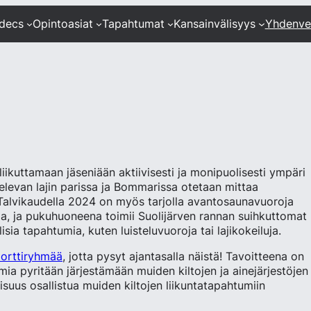
ndecs
Opintoasiat
Tapahtumat
Kansainvälisyys
Yhdenve
i
 liikuttamaan jäseniään aktiivisesti ja monipuolisesti ympäri
televan lajin parissa ja Bommarissa otetaan mittaa
 Talvikaudella 2024 on myös tarjolla avantosaunavuoroja
la, ja pukuhuoneena toimii Suolijärven rannan suihkuttomat
sia tapahtumia, kuten luisteluvuoroja tai lajikokeiluja.
porttiryhmää
, jotta pysyt ajantasalla näistä! Tavoitteena on
mia pyritään järjestämään muiden kiltojen ja ainejärjestöjen
suus osallistua muiden kiltojen liikuntatapahtumiin