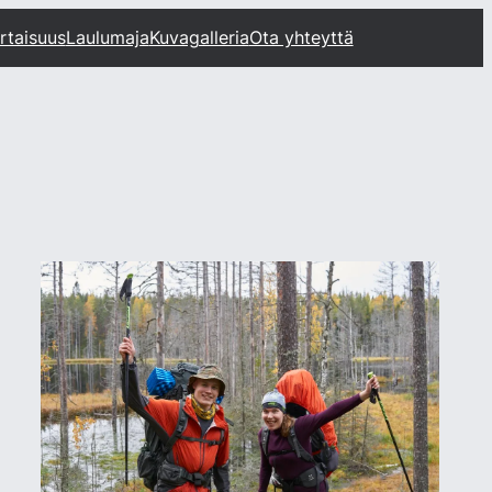
rtaisuus
Laulumaja
Kuvagalleria
Ota yhteyttä