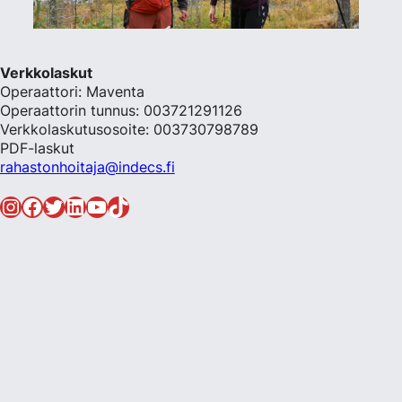
Verkkolaskut
Operaattori: Maventa
Operaattorin tunnus: 003721291126
Verkkolaskutusosoite: 003730798789
PDF-laskut
rahastonhoitaja@indecs.fi
Instagram
Facebook
Twitter
LinkedIn
YouTube
TikTok