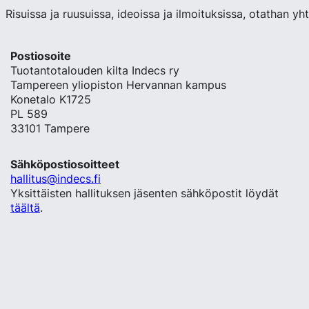
Risuissa ja ruusuissa, ideoissa ja ilmoituksissa, otathan yh
Postiosoite
Tuotantotalouden kilta Indecs ry
Tampereen yliopiston Hervannan kampus
Konetalo K1725
PL 589
33101 Tampere
Sähköpostiosoitteet
hallitus@indecs.fi
Yksittäisten hallituksen jäsenten sähköpostit löydät
täältä
.