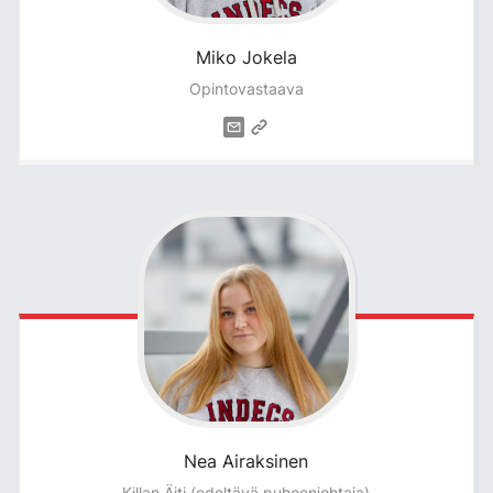
Miko
Jokela
Opintovastaava
Nea
Airaksinen
Killan Äiti (edeltävä puheenjohtaja)