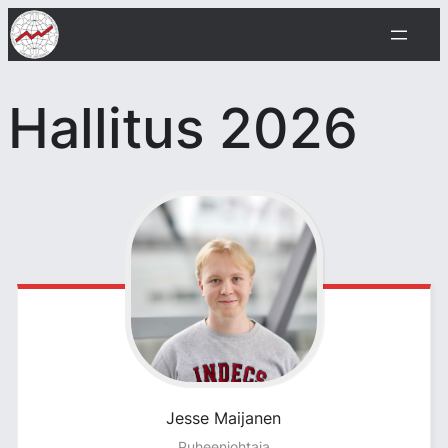
Siirry
sisältöön
Hallitus 2026
Jesse
Maijanen
Puheenjohtaja