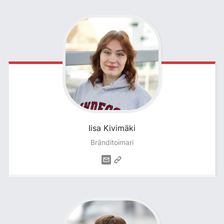
Iisa
Kivimäki
Bränditoimari