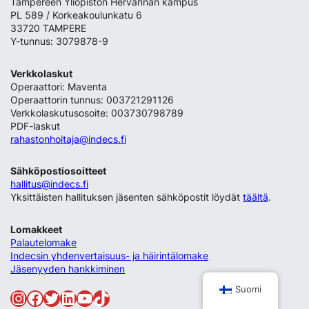
Tampereen Yliopiston Hervannan kampus
PL 589 / Korkeakoulunkatu 6
33720 TAMPERE
Y-tunnus: 3079878-9
Verkkolaskut
Operaattori: Maventa
Operaattorin tunnus: 003721291126
Verkkolaskutusosoite: 003730798789
PDF-laskut
rahastonhoitaja@indecs.fi
Sähköpostiosoitteet
hallitus@indecs.fi
Yksittäisten hallituksen jäsenten sähköpostit löydät
täältä
.
Lomakkeet
Palautelomake
Indecsin yhdenvertaisuus- ja häirintälomake
Jäsenyyden hankkiminen
Suomi
Instagram
Facebook
Twitter
LinkedIn
YouTube
TikTok