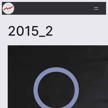
Siirry
sisältöön
2015_2