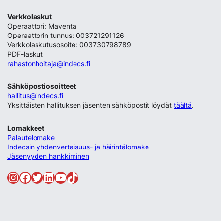
Verkkolaskut
Operaattori: Maventa
Operaattorin tunnus: 003721291126
Verkkolaskutusosoite: 003730798789
PDF-laskut
rahastonhoitaja@indecs.fi
Sähköpostiosoitteet
hallitus@indecs.fi
Yksittäisten hallituksen jäsenten sähköpostit löydät
täältä
.
Lomakkeet
Palautelomake
Indecsin yhdenvertaisuus- ja häirintälomake
Jäsenyyden hankkiminen
Instagram
Facebook
Twitter
LinkedIn
YouTube
TikTok