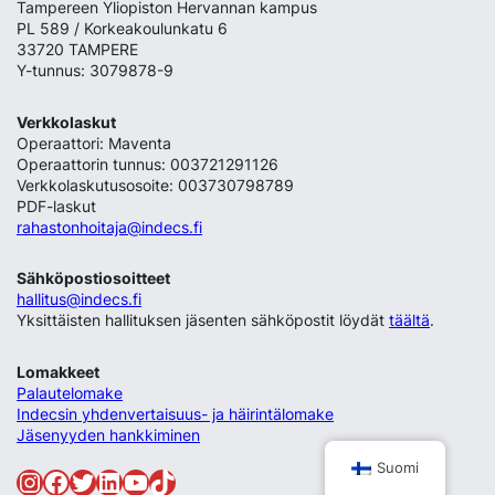
Tampereen Yliopiston Hervannan kampus
PL 589 / Korkeakoulunkatu 6
33720 TAMPERE
Y-tunnus: 3079878-9
Verkkolaskut
Operaattori: Maventa
Operaattorin tunnus: 003721291126
Verkkolaskutusosoite: 003730798789
PDF-laskut
rahastonhoitaja@indecs.fi
Sähköpostiosoitteet
hallitus@indecs.fi
Yksittäisten hallituksen jäsenten sähköpostit löydät
täältä
.
Lomakkeet
Palautelomake
Indecsin yhdenvertaisuus- ja häirintälomake
Jäsenyyden hankkiminen
Suomi
Instagram
Facebook
Twitter
LinkedIn
YouTube
TikTok