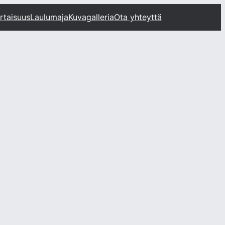
rtaisuus
Laulumaja
Kuvagalleria
Ota yhteyttä