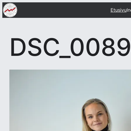
Siirry
Etusivu
I
sisältöön
DSC_008