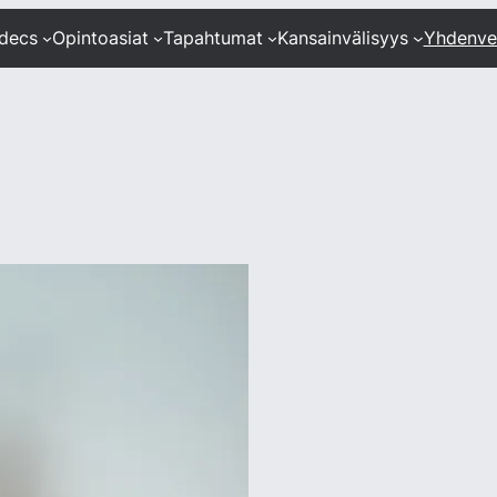
ndecs
Opintoasiat
Tapahtumat
Kansainvälisyys
Yhdenve
9