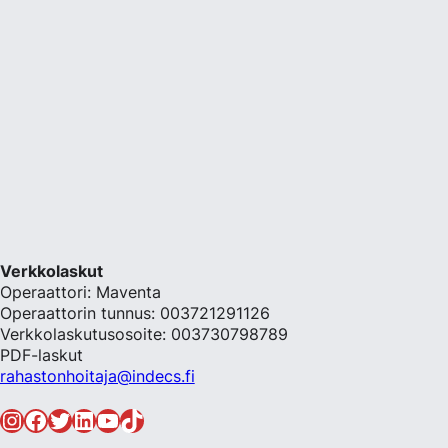
Verkkolaskut
Operaattori: Maventa
Operaattorin tunnus: 003721291126
Verkkolaskutusosoite: 003730798789
PDF-laskut
rahastonhoitaja@indecs.fi
Instagram
Facebook
Twitter
LinkedIn
YouTube
TikTok