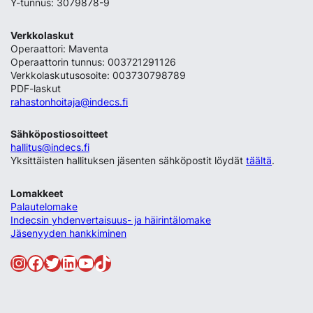
Y-tunnus: 3079878-9
Verkkolaskut
Operaattori: Maventa
Operaattorin tunnus: 003721291126
Verkkolaskutusosoite: 003730798789
PDF-laskut
rahastonhoitaja@indecs.fi
Sähköpostiosoitteet
hallitus@indecs.fi
Yksittäisten hallituksen jäsenten sähköpostit löydät
täältä
.
Lomakkeet
Palautelomake
Indecsin yhdenvertaisuus- ja häirintälomake
Jäsenyyden hankkiminen
Instagram
Facebook
Twitter
LinkedIn
YouTube
TikTok