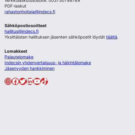
Verkkolaskutusosoite: 003730798789
PDF-laskut
rahastonhoitaja@indecs.fi
Sähköpostiosoitteet
hallitus@indecs.fi
Yksittäisten hallituksen jäsenten sähköpostit löydät
täältä
.
Lomakkeet
Palautelomake
Indecsin yhdenvertaisuus- ja häirintälomake
Jäsenyyden hankkiminen
Instagram
Facebook
Twitter
LinkedIn
YouTube
TikTok