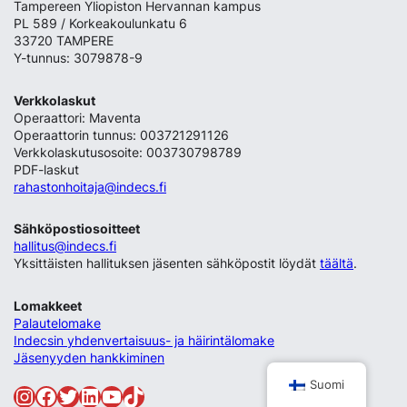
Tampereen Yliopiston Hervannan kampus
PL 589 / Korkeakoulunkatu 6
33720 TAMPERE
Y-tunnus: 3079878-9
Verkkolaskut
Operaattori: Maventa
Operaattorin tunnus: 003721291126
Verkkolaskutusosoite: 003730798789
PDF-laskut
rahastonhoitaja@indecs.fi
Sähköpostiosoitteet
hallitus@indecs.fi
Yksittäisten hallituksen jäsenten sähköpostit löydät
täältä
.
Lomakkeet
Palautelomake
Indecsin yhdenvertaisuus- ja häirintälomake
Jäsenyyden hankkiminen
Suomi
Instagram
Facebook
Twitter
LinkedIn
YouTube
TikTok