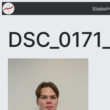
Siirry
Etusivu
I
sisältöön
DSC_0171_