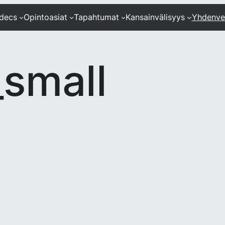
ndecs
Opintoasiat
Tapahtumat
Kansainvälisyys
Yhdenve
small