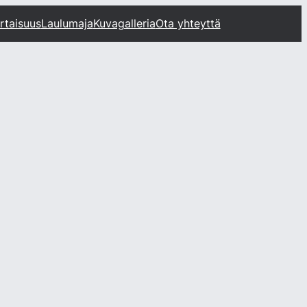
rtaisuus
Laulumaja
Kuvagalleria
Ota yhteyttä