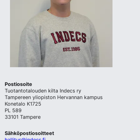
Postiosoite
Tuotantotalouden kilta Indecs ry
Tampereen yliopiston Hervannan kampus
Konetalo K1725
PL 589
33101 Tampere
Sähköpostiosoitteet
hallitus@indecs.fi