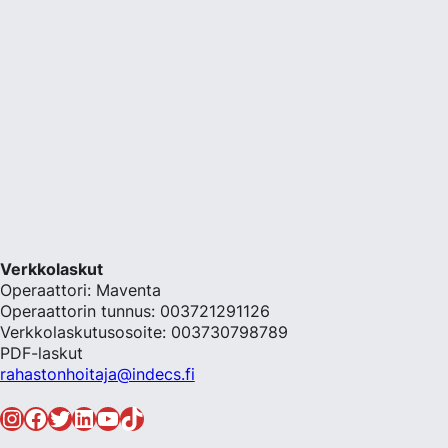
Verkkolaskut
Operaattori: Maventa
Operaattorin tunnus: 003721291126
Verkkolaskutusosoite: 003730798789
PDF-laskut
rahastonhoitaja@indecs.fi
Instagram
Facebook
Twitter
LinkedIn
YouTube
TikTok