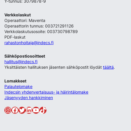
Y-tunnus: 3079878-9
Verkkolaskut
Operaattori: Maventa
Operaattorin tunnus: 003721291126
Verkkolaskutusosoite: 003730798789
PDF-laskut
rahastonhoitaja@indecs.fi
Sähköpostiosoitteet
hallitus@indecs.fi
Yksittäisten hallituksen jäsenten sähköpostit löydät
täältä
.
Lomakkeet
Palautelomake
Indecsin yhdenvertaisuus- ja häirintälomake
Jäsenyyden hankkiminen
Instagram
Facebook
Twitter
LinkedIn
YouTube
TikTok