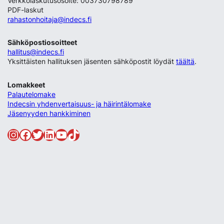
Verkkolaskutusosoite: 003730798789
PDF-laskut
rahastonhoitaja@indecs.fi
Sähköpostiosoitteet
hallitus@indecs.fi
Yksittäisten hallituksen jäsenten sähköpostit löydät
täältä
.
Lomakkeet
Palautelomake
Indecsin yhdenvertaisuus- ja häirintälomake
Jäsenyyden hankkiminen
Instagram
Facebook
Twitter
LinkedIn
YouTube
TikTok