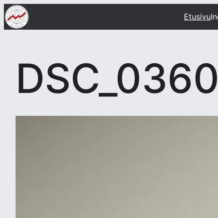
Siirry
Etusivu
I
sisältöön
DSC_036