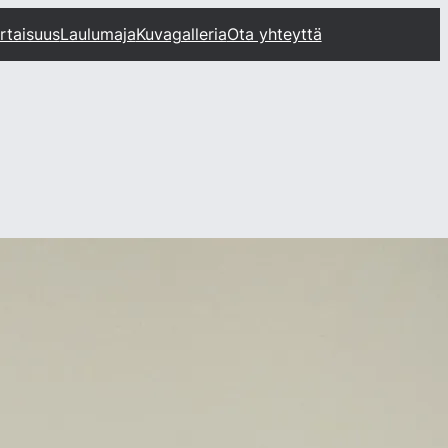
rtaisuus
Laulumaja
Kuvagalleria
Ota yhteyttä