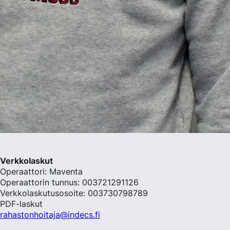
Verkkolaskut
Operaattori: Maventa
Operaattorin tunnus: 003721291126
Verkkolaskutusosoite: 003730798789
PDF-laskut
rahastonhoitaja@indecs.fi