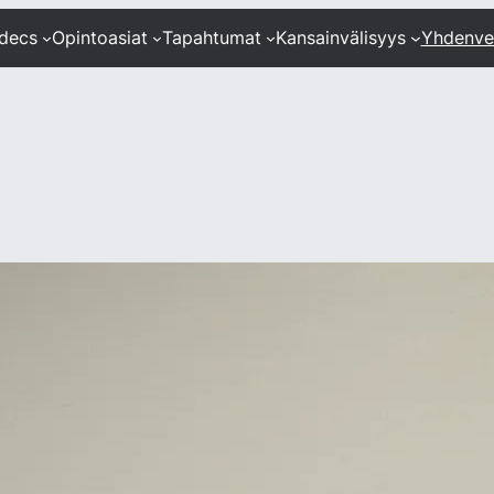
ndecs
Opintoasiat
Tapahtumat
Kansainvälisyys
Yhdenve
0