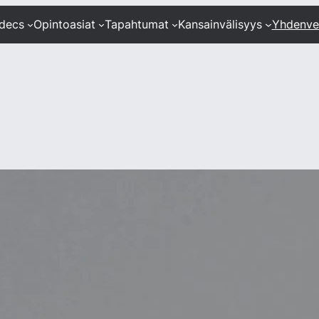
ndecs
Opintoasiat
Tapahtumat
Kansainvälisyys
Yhdenve