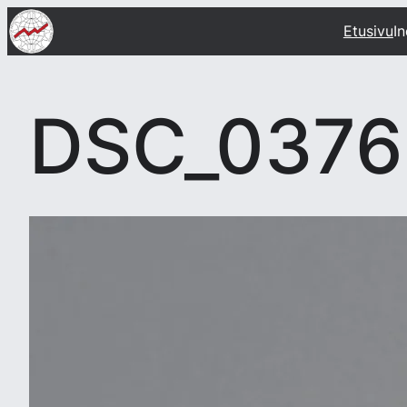
Siirry
Etusivu
I
sisältöön
DSC_0376