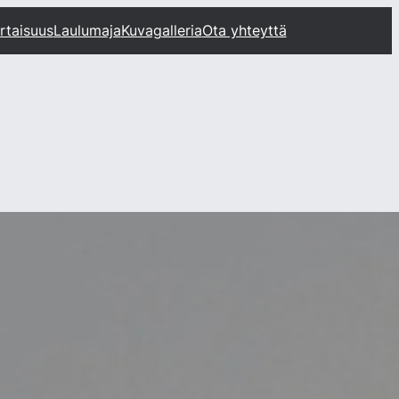
rtaisuus
Laulumaja
Kuvagalleria
Ota yhteyttä