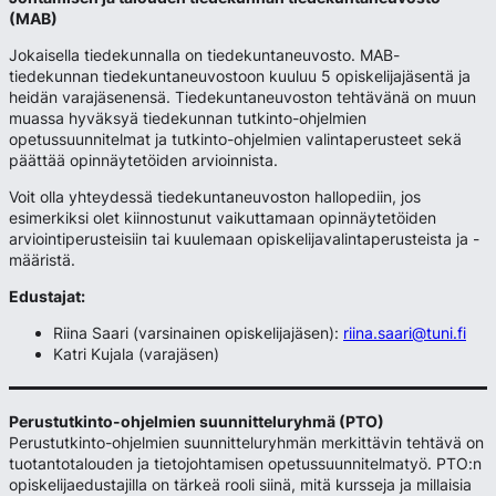
(MAB)
Jokaisella tiedekunnalla on tiedekuntaneuvosto. MAB-
tiedekunnan tiedekuntaneuvostoon kuuluu 5 opiskelijajäsentä ja
heidän varajäsenensä. Tiedekuntaneuvoston tehtävänä on muun
muassa hyväksyä tiedekunnan tutkinto-ohjelmien
opetussuunnitelmat ja tutkinto-ohjelmien valintaperusteet sekä
päättää opinnäytetöiden arvioinnista.
Voit olla yhteydessä tiedekuntaneuvoston hallopediin, jos
esimerkiksi olet kiinnostunut vaikuttamaan opinnäytetöiden
arviointiperusteisiin tai kuulemaan opiskelijavalintaperusteista ja -
määristä.
Edustajat:
Riina Saari (varsinainen opiskelijajäsen):
riina.saari@tuni.fi
Katri Kujala (varajäsen)
Perustutkinto-ohjelmien suunnitteluryhmä (PTO)
Perustutkinto-ohjelmien suunnitteluryhmän merkittävin tehtävä on
tuotantotalouden ja tietojohtamisen opetussuunnitelmatyö. PTO:n
opiskelijaedustajilla on tärkeä rooli siinä, mitä kursseja ja millaisia