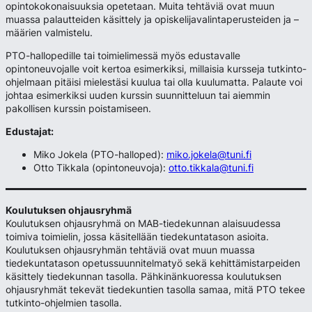
opintokokonaisuuksia opetetaan. Muita tehtäviä ovat muun
muassa palautteiden käsittely ja opiskelijavalintaperusteiden ja –
määrien valmistelu.
PTO-hallopedille tai toimielimessä myös edustavalle
opintoneuvojalle voit kertoa esimerkiksi, millaisia kursseja tutkinto-
ohjelmaan pitäisi mielestäsi kuulua tai olla kuulumatta. Palaute voi
johtaa esimerkiksi uuden kurssin suunnitteluun tai aiemmin
pakollisen kurssin poistamiseen.
Edustajat:
Miko Jokela (PTO-halloped):
miko.jokela@tuni.fi
Otto Tikkala (opintoneuvoja):
otto.tikkala@tuni.fi
Koulutuksen ohjausryhmä
Koulutuksen ohjausryhmä on MAB-tiedekunnan alaisuudessa
toimiva toimielin, jossa käsitellään tiedekuntatason asioita.
Koulutuksen ohjausryhmän tehtäviä ovat muun muassa
tiedekuntatason opetussuunnitelmatyö sekä kehittämistarpeiden
käsittely tiedekunnan tasolla. Pähkinänkuoressa koulutuksen
ohjausryhmät tekevät tiedekuntien tasolla samaa, mitä PTO tekee
tutkinto-ohjelmien tasolla.