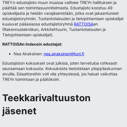
TREY:n edustajisto muun muassa valitsee TREYn hallituksen ja
päättää sen toimintasuunnitelmasta. Edustajisto koostuu 49
opiskelijasta ja heidän varajäsenistään, jotka ovat jakaantuneet
edustajistoryhmiin. Tuotantotalouden ja tietojohtamisen opiskelijat
kuuluvat pääasiassa edustajistoryhmä
RATTOISA
an
(Rakennustekniikan, Arkkitehtuurin, Tuotantotalouden ja
Tietojohtamisen opiskelijat).
RATTOISAn Indecsin edustajat
:
Nea Airaksinen:
nea.airaksinen@tuni.fi
Edustajiston kokoukset ovat julkisia, joten tervetuloa rohkeasti
seuraamaan kokousta. Kokouksista tiedotetaan ylioppilaskunnan
sivuilla. Edaattoreihin voit olla yhteydessä, jos haluat vaikuttaa
TREYn toimintaan ja päätöksiin.
Teekkarivaltuuston
jäsenet