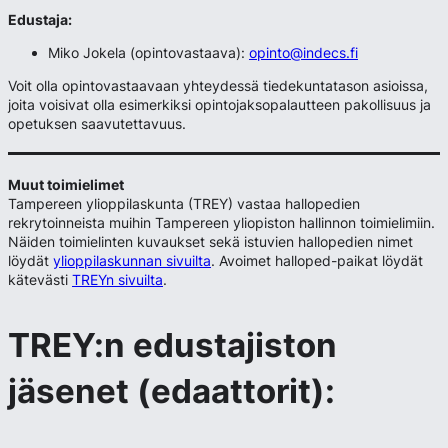
Edustaja:
Miko Jokela (opintovastaava):
opinto@indecs.fi
Voit olla opintovastaavaan yhteydessä tiedekuntatason asioissa,
joita voisivat olla esimerkiksi opintojaksopalautteen pakollisuus ja
opetuksen saavutettavuus.
Muut toimielimet
Tampereen ylioppilaskunta (TREY) vastaa hallopedien
rekrytoinneista muihin Tampereen yliopiston hallinnon toimielimiin.
Näiden toimielinten kuvaukset sekä istuvien hallopedien nimet
löydät
ylioppilaskunnan sivuilta
. Avoimet halloped-paikat löydät
kätevästi
TREYn sivuilta
.
TREY:n edustajiston
jäsenet (edaattorit):