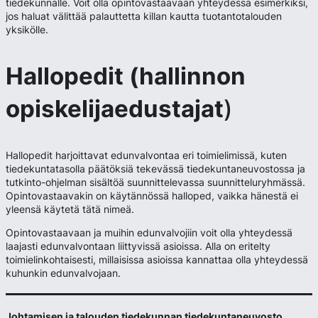
tiedekunnalle. Voit olla opintovastaavaan yhteydessä esimerkiksi,
jos haluat välittää palauttetta killan kautta tuotantotalouden
yksikölle.
Hallopedit (hallinnon
opiskelijaedustajat
)
Hallopedit harjoittavat edunvalvontaa eri toimielimissä, kuten
tiedekuntatasolla päätöksiä tekevässä tiedekuntaneuvostossa ja
tutkinto-ohjelman sisältöä suunnittelevassa suunnitteluryhmässä.
Opintovastaavakin on käytännössä halloped, vaikka hänestä ei
yleensä käytetä tätä nimeä.
Opintovastaavaan ja muihin edunvalvojiin voit olla yhteydessä
laajasti edunvalvontaan liittyvissä asioissa. Alla on eritelty
toimielinkohtaisesti, millaisissa asioissa kannattaa olla yhteydessä
kuhunkin edunvalvojaan.
Johtamisen ja talouden tiedekunnan tiedekuntaneuvosto