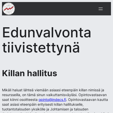
Siirry
sisältöön
Edunvalvonta
tiivistettynä
Killan hallitus
Mikäli haluat lähteä viemään asiaasi eteenpäin killan nimissä ja
resursseilla, on tämä sinun vaikuttamisväyläsi. Opintovastaavan
saat kiinni osoitteesta
opinto@indecs.fi
. Opintovastaavan kautta
saat asiasi eteenpäin erityisesti killan hallitukselle,
tuotantotalouden yksikölle ja Johtamisen ja talouden