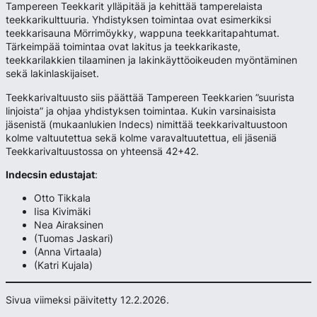
Tampereen Teekkarit ylläpitää ja kehittää tamperelaista
teekkarikulttuuria. Yhdistyksen toimintaa ovat esimerkiksi
teekkarisauna Mörrimöykky, wappuna teekkaritapahtumat.
Tärkeimpää toimintaa ovat lakitus ja teekkarikaste,
teekkarilakkien tilaaminen ja lakinkäyttöoikeuden myöntäminen
sekä lakinlaskijaiset.
Teekkarivaltuusto siis päättää Tampereen Teekkarien ”suurista
linjoista” ja ohjaa yhdistyksen toimintaa. Kukin varsinaisista
jäsenistä (mukaanlukien Indecs) nimittää teekkarivaltuustoon
kolme valtuutettua sekä kolme varavaltuutettua, eli jäseniä
Teekkarivaltuustossa on yhteensä 42+42.
Indecsin edustajat
:
Otto Tikkala
Iisa Kivimäki
Nea Airaksinen
(Tuomas Jaskari)
(Anna Virtaala)
(Katri Kujala)
Sivua viimeksi päivitetty 12.2.2026
.