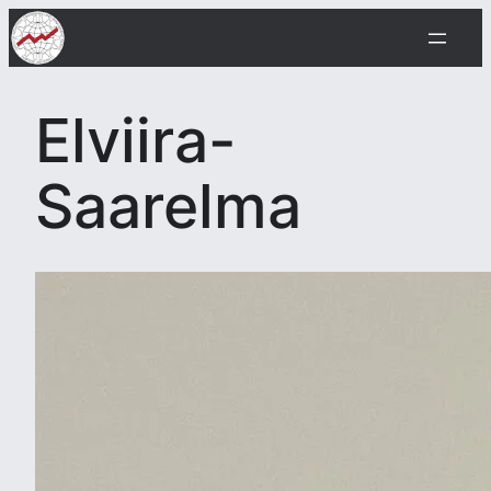
Siirry
sisältöön
Elviira-
Saarelma