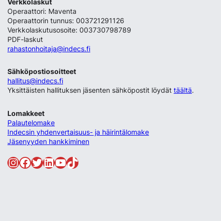
Verkkolaskut
Operaattori: Maventa
Operaattorin tunnus: 003721291126
Verkkolaskutusosoite: 003730798789
PDF-laskut
rahastonhoitaja@indecs.fi
Sähköpostiosoitteet
hallitus@indecs.fi
Yksittäisten hallituksen jäsenten sähköpostit löydät
täältä
.
Lomakkeet
Palautelomake
Indecsin yhdenvertaisuus- ja häirintälomake
Jäsenyyden hankkiminen
Instagram
Facebook
Twitter
LinkedIn
YouTube
TikTok