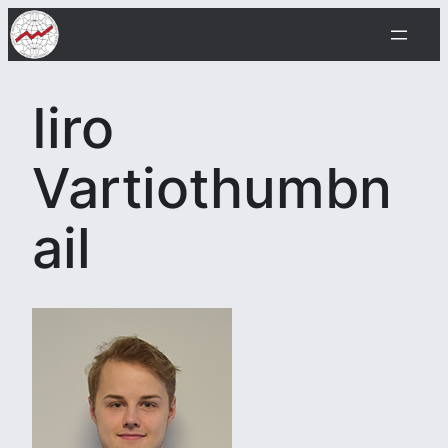
Siirry
sisältöön
Iiro
Vartiothumbn
ail