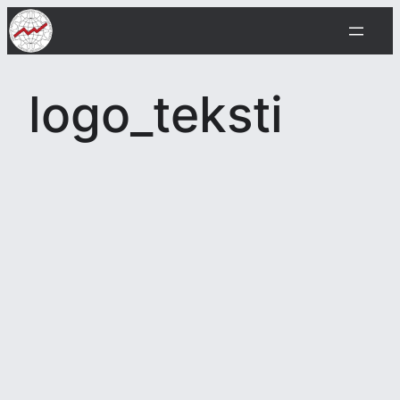
Siirry
sisältöön
logo_teksti