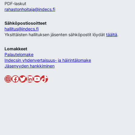
PDF-laskut
rahastonhoitaja@indecs.fi
Sähköpostiosoitteet
hallitus@indecs.fi
Yksittäisten hallituksen jäsenten sähköpostit löydät
täältä
.
Lomakkeet
Palautelomake
Indecsin yhdenvertaisuus- ja häirintälomake
Jäsenyyden hankkiminen
Instagram
Facebook
Twitter
LinkedIn
YouTube
TikTok