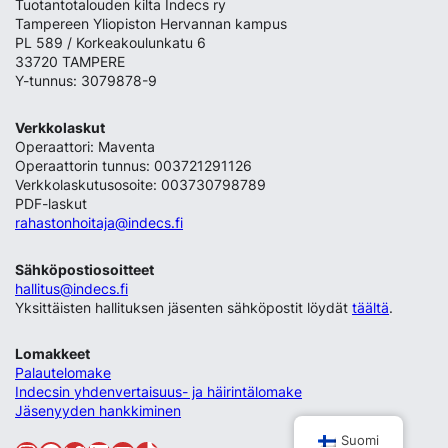
Tuotantotalouden kilta Indecs ry
Tampereen Yliopiston Hervannan kampus
PL 589 / Korkeakoulunkatu 6
33720 TAMPERE
Y-tunnus: 3079878-9
Verkkolaskut
Operaattori: Maventa
Operaattorin tunnus: 003721291126
Verkkolaskutusosoite: 003730798789
PDF-laskut
rahastonhoitaja@indecs.fi
Sähköpostiosoitteet
hallitus@indecs.fi
Yksittäisten hallituksen jäsenten sähköpostit löydät
täältä
.
Lomakkeet
Palautelomake
Indecsin yhdenvertaisuus- ja häirintälomake
Jäsenyyden hankkiminen
Suomi