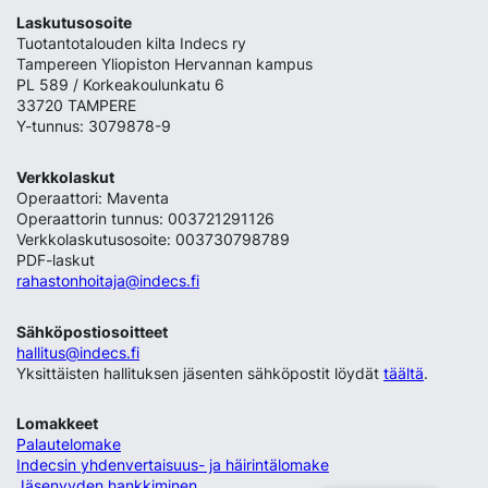
Laskutusosoite
Tuotantotalouden kilta Indecs ry
Tampereen Yliopiston Hervannan kampus
PL 589 / Korkeakoulunkatu 6
33720 TAMPERE
Y-tunnus: 3079878-9
Verkkolaskut
Operaattori: Maventa
Operaattorin tunnus: 003721291126
Verkkolaskutusosoite: 003730798789
PDF-laskut
rahastonhoitaja@indecs.fi
Sähköpostiosoitteet
hallitus@indecs.fi
Yksittäisten hallituksen jäsenten sähköpostit löydät
täältä
.
Lomakkeet
Palautelomake
Indecsin yhdenvertaisuus- ja häirintälomake
Jäsenyyden hankkiminen