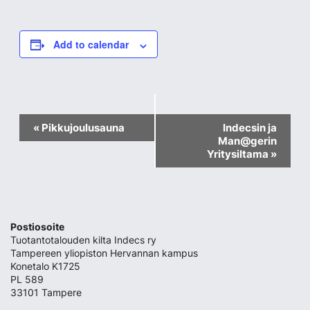
Add to calendar
Event
«
Pikkujoulusauna
Indecsin ja
Man@gerin
Navigation
Yritysiltama
»
Postiosoite
Tuotantotalouden kilta Indecs ry
Tampereen yliopiston Hervannan kampus
Konetalo K1725
PL 589
33101 Tampere