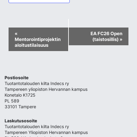
Event
«
EA FC26 Open
Mentorointiprojektin
(taistosillis)
»
Navigation
aloitustilaisuus
Postiosoite
Tuotantotalouden kilta Indecs ry
Tampereen yliopiston Hervannan kampus
Konetalo K1725
PL 589
33101 Tampere
Laskutusosoite
Tuotantotalouden kilta Indecs ry
Tampereen Yliopiston Hervannan kampus