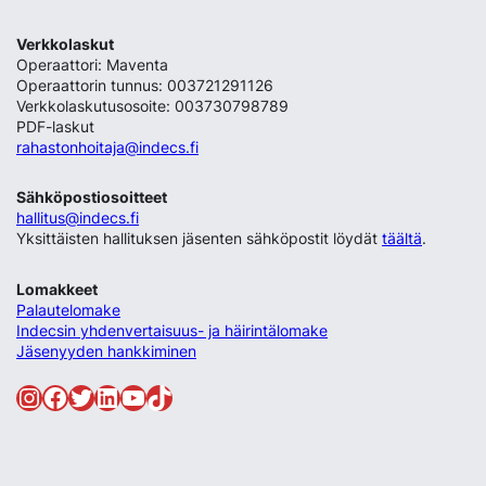
Verkkolaskut
Operaattori: Maventa
Operaattorin tunnus: 003721291126
Verkkolaskutusosoite: 003730798789
PDF-laskut
rahastonhoitaja@indecs.fi
Sähköpostiosoitteet
hallitus@indecs.fi
Yksittäisten hallituksen jäsenten sähköpostit löydät
täältä
.
Lomakkeet
Palautelomake
Indecsin yhdenvertaisuus- ja häirintälomake
Jäsenyyden hankkiminen
Instagram
Facebook
Twitter
LinkedIn
YouTube
TikTok