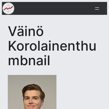
Siirry
sisältöön
Väinö
Korolainenthu
mbnail