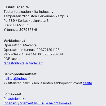
Laskutusosoite
Tuotantotalouden kilta Indecs ry
Tampereen Yliopiston Hervannan kampus
PL 589 / Korkeakoulunkatu 6
33720 TAMPERE
Y-tunnus: 3079878-9
Verkkolaskut
Operaattori: Maventa
Operaattorin tunnus: 003721291126
Verkkolaskutusosoite: 003730798789
PDF-laskut
rahastonhoitaja@indecs.fi
Sähköpostiosoitteet
hallitus@indecs.fi
Yksittäisten hallituksen jäsenten sähköpostit löydät
täältä
.
Lomakkeet
Palautelomake
Indecsin yhdenvertaisuus- ja häirintälomake