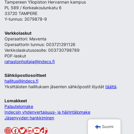
Tampereen Yliopiston Hervannan kampus
PL 589 / Korkeakoulunkatu 6
33720 TAMPERE
Y-tunnus: 3079878-9
Verkkolaskut
Operaattori: Maventa
Operaattorin tunnus: 003721291126
Verkkolaskutusosoite: 003730798789
PDF-laskut
rahastonhoitaja@indecs.fi
Sähköpostiosoitteet
hallitus@indecs.fi
Yksittäisten hallituksen jäsenten sähköpostit löydät
täältä
.
Lomakkeet
Palautelomake
Indecsin yhdenvertaisuus- ja häirintälomake
Jäsenyyden hankkiminen
Suomi
Instagram
Facebook
Twitter
LinkedIn
YouTube
TikTok