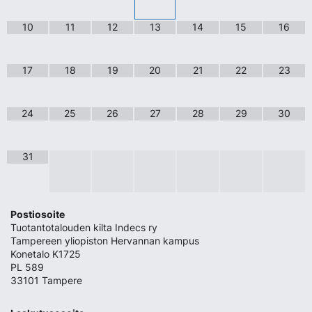
10
11
12
13
14
15
16
17
18
19
20
21
22
23
24
25
26
27
28
29
30
31
Postiosoite
Tuotantotalouden kilta Indecs ry
Tampereen yliopiston Hervannan kampus
Konetalo K1725
PL 589
33101 Tampere