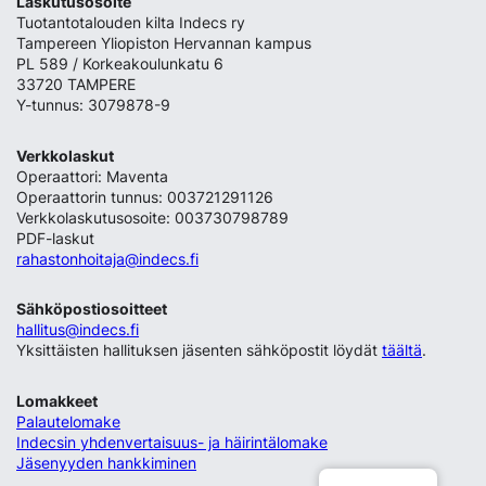
Laskutusosoite
Tuotantotalouden kilta Indecs ry
Tampereen Yliopiston Hervannan kampus
PL 589 / Korkeakoulunkatu 6
33720 TAMPERE
Y-tunnus: 3079878-9
Verkkolaskut
Operaattori: Maventa
Operaattorin tunnus: 003721291126
Verkkolaskutusosoite: 003730798789
PDF-laskut
rahastonhoitaja@indecs.fi
Sähköpostiosoitteet
hallitus@indecs.fi
Yksittäisten hallituksen jäsenten sähköpostit löydät
täältä
.
Lomakkeet
Palautelomake
Indecsin yhdenvertaisuus- ja häirintälomake
Jäsenyyden hankkiminen