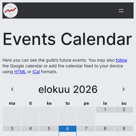
Siirry
sisältöön
Events Calendar
Here you can see the guild’s future events. You may also
follow
the Google calendar or add the calendar feed to your device
using
HTML
or
iCal
formats.
elokuu
2026
ma
ti
ke
to
pe
la
su
1
2
3
4
5
7
8
9
6